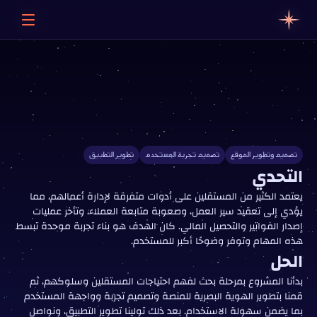
تطبيق
بايلو
منصة
موجهة
للمستقلين
تهدف
إلى
تبسيط
عملية
إصدار
الفواتير،
إدارة
العملاء،
وتنظيم
المشاريع
في
مكان
واحد.
تصميم وتطوير الموقع
تصميم تجربة المستخدم
تطوير التطبيق
التحدي
يعتمد الكثير من المستقلين على أدوات متفرقة لإدارة أعمالهم، مما
يؤدي إلى تعقيد سير العمل، وصعوبة متابعة العملاء، وتأخر عمليات
إصدار الفواتير والتحصيل المالي. كان الهدف هو بناء تجربة موحدة تبسط
هذه المهام وتوفر وضوحًا أكبر للمستخدم.
الحل
بدأنا المشروع بمرحلة بحث لفهم احتياجات المستقلين وسلوكهم، ثم
قمنا بتطوير الهوية البصرية للمنصة وتصميم تجربة وواجهة المستخدم
بما يضمن سهولة الاستخدام. بعد ذلك تولينا تطوير التطبيق، ونواصل